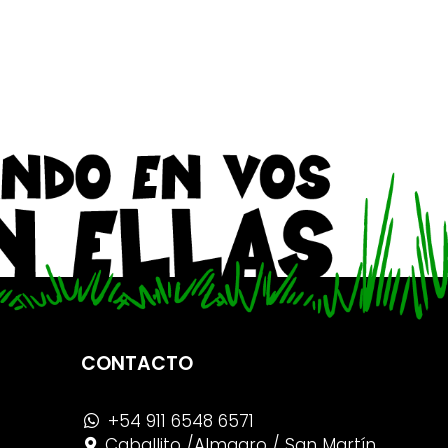
CONTACTO
+54 911 6548 6571
Caballito /Almagro / San Martín