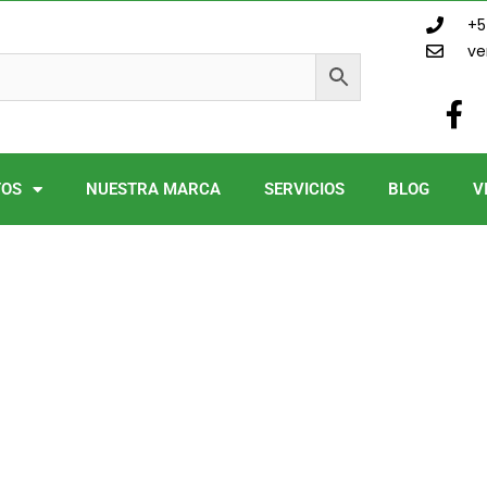
+5
ve
F
a
c
e
TOS
NUESTRA MARCA
SERVICIOS
BLOG
V
b
o
o
k
-
f