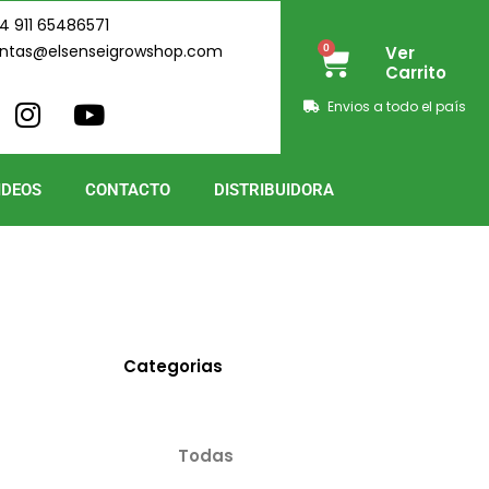
4 911 65486571
ntas@elsenseigrowshop.com
0
Ver
Cart
Carrito
I
Y
Envios a todo el país
n
o
s
u
t
t
IDEOS
CONTACTO
DISTRIBUIDORA
a
u
g
b
r
e
a
m
Categorias
Todas