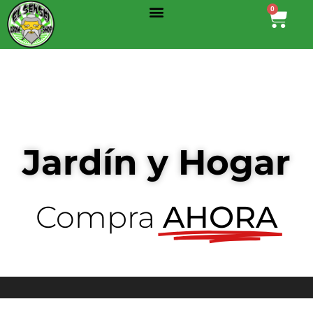
Menu
Ir
0
Cart
al
contenido
Jardín y Hogar
Compra
AHORA