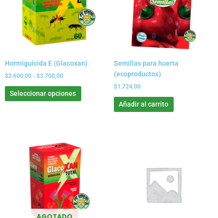
variantes.
$3.700,00
Las
opciones
se
pueden
elegir
Hormiguicida E (Glacoxan)
Semillas para huerta
en
(ecoproductos)
la
$
2.600,00
-
$
3.700,00
página
$
1.724,00
Seleccionar opciones
de
Añadir al carrito
producto
AGOTADO