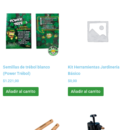
Semillas de trébol blanco
Kit Herramientas Jardinería
(Power Trébol)
Básico
$
1.221,00
$
0,00
Añadir al carrito
Añadir al carrito
Este
producto
tiene