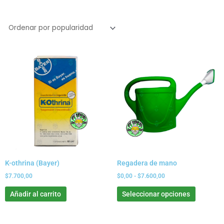
Rango
Este
de
product
precios:
tiene
desde
$0,00
múltiple
hasta
variante
$7.600,00
Las
opcione
se
pueden
elegir
K-othrina (Bayer)
Regadera de mano
en
la
$
7.700,00
$
0,00
-
$
7.600,00
página
Añadir al carrito
Seleccionar opciones
de
product