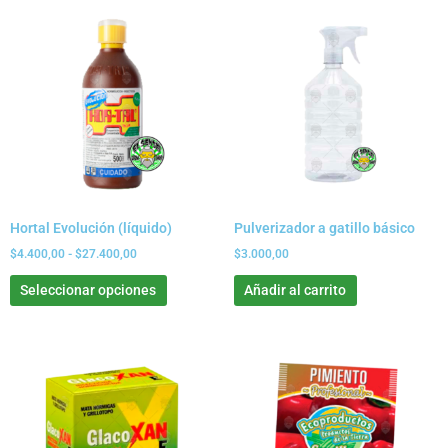
Rango
Este
de
producto
precios:
tiene
desde
$4.400,00
múltiples
hasta
variantes.
$27.400,00
Las
opciones
se
pueden
elegir
Hortal Evolución (líquido)
Pulverizador a gatillo básico
en
la
$
4.400,00
-
$
27.400,00
$
3.000,00
página
Seleccionar opciones
Añadir al carrito
de
producto
Rango
Este
de
producto
precios:
tiene
desde
$2.600,00
múltiples
hasta