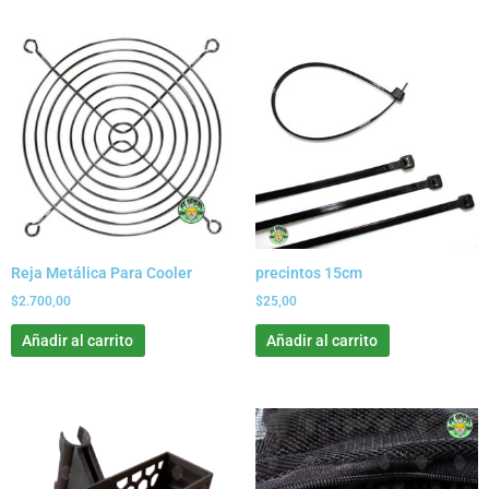
Reja Metálica Para Cooler
precintos 15cm
$
2.700,00
$
25,00
Añadir al carrito
Añadir al carrito
Rango
Este
de
product
precios:
tiene
desde
$0,00