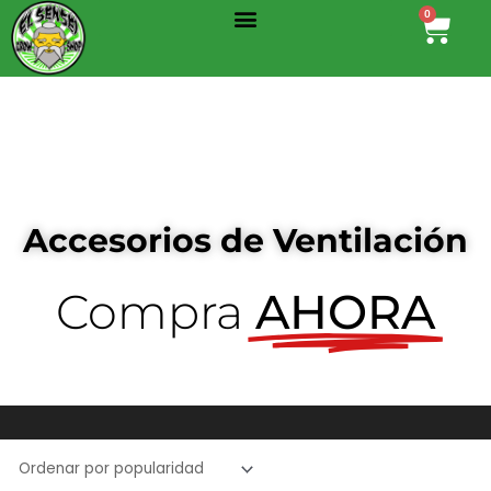
Menu
Ir
0
Cart
al
contenido
Accesorios de Ventilación
Compra
AHORA