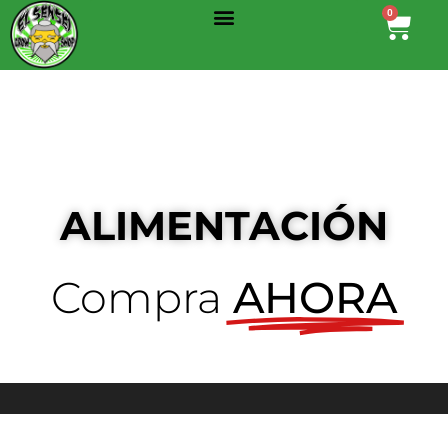
Menu
Ir
0
Cart
al
contenido
ALIMENTACIÓN
Compra
AHORA