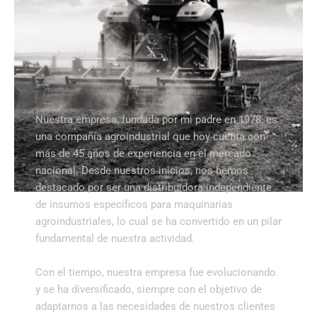
Nuestra empresa, fundada por mi padre en 1978, es
una compañía agroindustrial que hoy cuenta con
más de 45 años de experiencia en el mercado
nacional. Desde nuestros inicios, nos hemos
destacado por ser una distribuidora independiente
de insumos específicos para maquinarias
agroindustriales, lo cual se ha convertido en un pilar
fundamental de nuestra actividad.
Con el tiempo, nuestra empresa fue evolucionando
y se ha diversificado, siempre con el objetivo de
adaptarnos a las necesidades de nuestros clientes