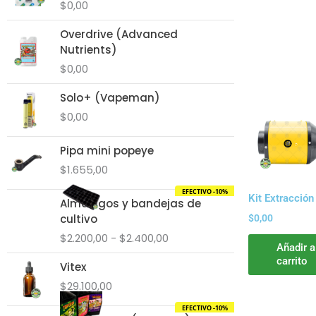
$
0,00
Overdrive (Advanced
Nutrients)
$
0,00
Solo+ (Vapeman)
$
0,00
Pipa mini popeye
$
1.655,00
EFECTIVO -10%
Rango
Kit Extracció
Almácigos y bandejas de
de
cultivo
$
0,00
precios:
$
2.200,00
-
$
2.400,00
desde
Añadir a
$2.200,00
carrito
Vitex
hasta
$
29.100,00
$2.400,00
EFECTIVO -10%
Rango