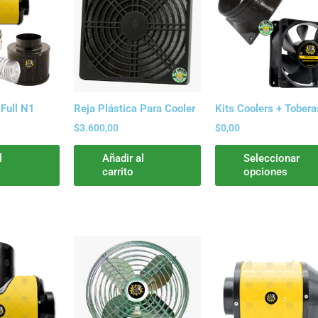
 Full N1
Reja Plástica Para Cooler
Kits Coolers + Tobera
$
3.600,00
$
0,00
l
Añadir al
Seleccionar
carrito
opciones
Rango
Este
de
producto
precios:
tiene
desde
$119.400,00
múltiples
hasta
variantes.
$141.800,00