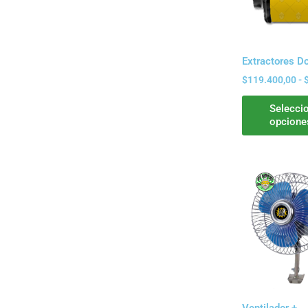
hasta
$5.500,00
Extractores D
$
119.400,00
-
Selecci
opcione