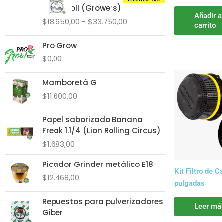
Rango
Super Soil (Growers)
de
Añadir a
$
18.650,00
-
$
33.750,00
precios:
carrito
desde
Pro Grow
$18.650,00
hasta
$
0,00
$33.750,00
Mamboretá G
$
11.600,00
Papel saborizado Banana
Freak 1.1/4 (Lion Rolling Circus)
$
1.683,00
Picador Grinder metálico E18
Kit Filtro de 
$
12.468,00
pulgadas
Repuestos para pulverizadores
Leer má
Giber