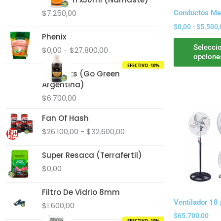
hasta
$
7.250,00
Conductos Me
$15.500,00
$
0,00
-
$
5.500,
Rango
Phenix
de
Selecci
$
0,00
-
$
27.800,00
precios:
opcione
desde
EFECTIVO -10%
Bio Roots (Go Green
$0,00
Argentina)
hasta
$27.800,00
$
6.700,00
Rango
Fan Of Hash
de
$
26.100,00
-
$
32.600,00
precios:
desde
Super Resaca (Terrafertil)
$26.100,00
hasta
$
0,00
$32.600,00
Filtro De Vidrio 8mm
Ventilador 18
$
1.600,00
$
65.700,00
EFECTIVO -10%