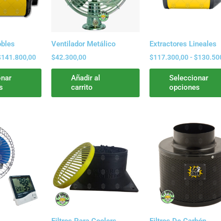
Las
opciones
se
pueden
obles
Ventilador Metálico
Extractores Lineales
elegir
$
141.800,00
$
42.300,00
$
117.300,00
-
$
130.50
en
la
onar
Añadir al
Seleccionar
s
carrito
opciones
página
de
producto
Rango
Este
de
producto
precios:
tiene
desde
$0,00
múltiples
hasta
variantes.
$30.300,00
Las
opciones
se
pueden