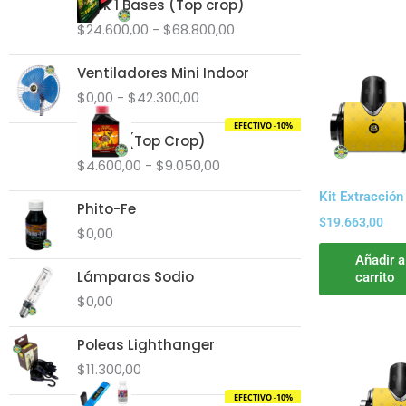
Pack 1 Bases (Top crop)
de
$
24.600,00
-
$
68.800,00
precios:
desde
Rango
Ventiladores Mini Indoor
$24.600,00
de
hasta
$
0,00
-
$
42.300,00
precios:
$68.800,00
desde
EFECTIVO -10%
Rango
Barrier (Top Crop)
$0,00
de
hasta
$
4.600,00
-
$
9.050,00
precios:
$42.300,00
desde
Kit Extracció
Phito-Fe
$4.600,00
$
19.663,00
hasta
$
0,00
$9.050,00
Añadir a
Lámparas Sodio
carrito
$
0,00
Poleas Lighthanger
$
11.300,00
EFECTIVO -10%