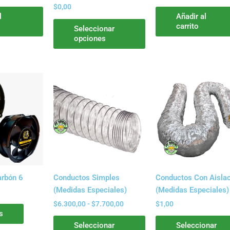
en
$
0,00
la
l
Añadir al
carrito
página
Seleccionar
opciones
de
producto
Rango
Este
de
producto
precios:
tiene
desde
$6.300,00
múltiples
hasta
variantes.
$7.700,00
Las
opciones
se
pueden
Carbón 6
Conductos Simples
Conductos Con Aisla
elegir
(Medidas Especiales)
(Medidas Especiales)
en
$
6.300,00
-
$
7.700,00
$
1,00
la
s
página
Seleccionar
Seleccionar