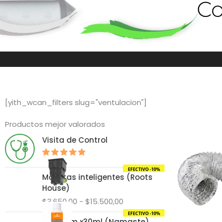
C
[yith_wcan_filters slug="ventulacion"]
Productos mejor valorados
Visita de Control
Valorado
EFECTIVO -10%
con
5.00
Rango
Macetas inteligentes (Roots
de 5
de
House)
precios:
$
3.650,00
-
$
15.500,00
desde
EFECTIVO -10%
$3.650,00
Bio Neem x30ml (Namaste)