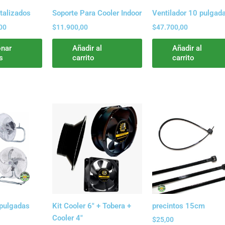
se
pueden
talizados
Soporte Para Cooler Indoor
Ventilador 10 pulgad
elegir
00
$
11.900,00
$
47.700,00
en
la
onar
Añadir al
Añadir al
s
carrito
carrito
página
de
producto
Este
producto
tiene
múltiples
variantes.
Las
opciones
se
pueden
 pulgadas
Kit Cooler 6″ + Tobera +
precintos 15cm
elegir
Cooler 4″
$
25,00