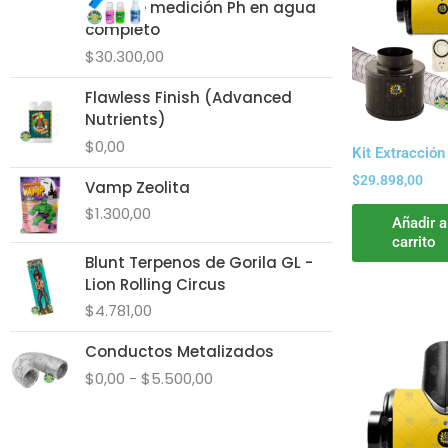
Pack de medición Ph en agua
completo
$
30.300,00
Flawless Finish (Advanced
Nutrients)
$
0,00
Kit Extracción
$
29.898,00
Vamp Zeolita
$
1.300,00
Añadir a
carrito
Blunt Terpenos de Gorila GL -
Lion Rolling Circus
$
4.781,00
Rango
Conductos Metalizados
de
$
0,00
-
$
5.500,00
precios:
desde
$0,00