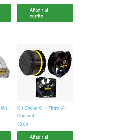
Añadir al
carrito
Este
producto
tiene
múltiples
variantes.
Las
opciones
se
pueden
ción
Kit Cooler 6″ + Filtro 6″+
elegir
Cooler 4″
en
$
0,00
la
página
Añadir al