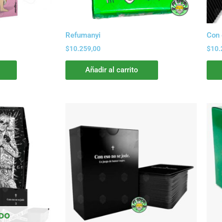
Refumanyi
Con 
$
10.259,00
$
10.
Añadir al carrito
DO