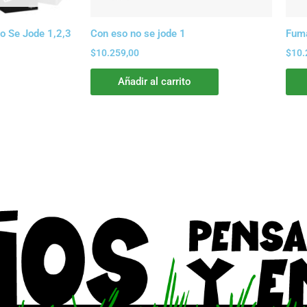
o Se Jode 1,2,3
Con eso no se jode 1
Fum
$
10.259,00
$
10.
Añadir al carrito