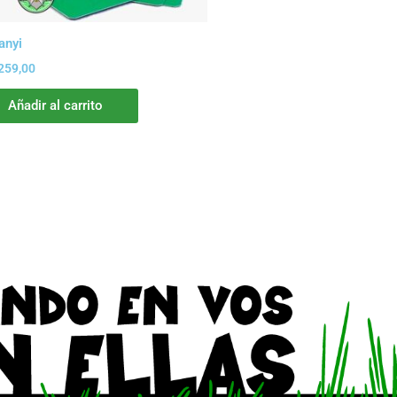
anyi
259,00
Añadir al carrito