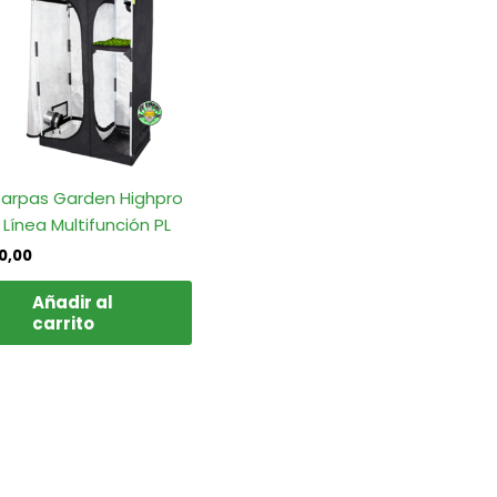
ducto
e
iples
antes.
iones
den
arpas Garden Highpro
ir
 Línea Multifunción PL
0,00
ina
Añadir al
carrito
ducto