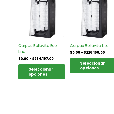
producto
precios:
prec
tiene
desde
des
$0,00
$0,0
múltiples
hasta
hast
variantes.
$254.197,00
$226
Las
opciones
se
pueden
Carpas Bellavita Eco
Carpas Bellavita Lite
elegir
Line
$
0,00
-
$
226.150,00
en
$
0,00
-
$
254.197,00
la
Seleccionar
opciones
página
Seleccionar
opciones
de
producto