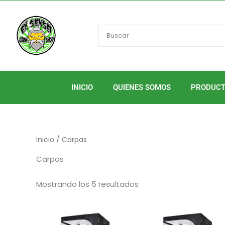
Ordenado
Ir
por
al
popularidad
contenido
INICIO
QUIENES SOMOS
PRODUC
Inicio
/ Carpas
Carpas
Mostrando los 5 resultados
Rango
Ran
Este
de
de