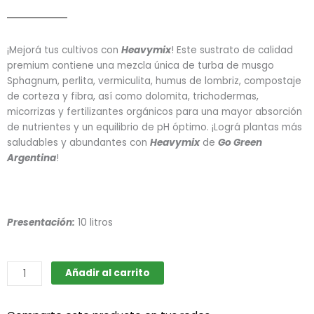
¡Mejorá tus cultivos con
Heavymix
! Este sustrato de calidad
premium contiene una mezcla única de turba de musgo
Sphagnum, perlita, vermiculita, humus de lombriz, compostaje
de corteza y fibra, así como dolomita, trichodermas,
micorrizas y fertilizantes orgánicos para una mayor absorción
de nutrientes y un equilibrio de pH óptimo. ¡Lográ plantas más
saludables y abundantes con
Heavymix
de
Go Green
Argentina
!
Presentación:
10 litros
HeavyMix
Añadir al carrito
(Go
Green