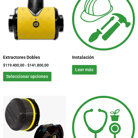
tiene
desde
$119.400,00
múltiples
hasta
variantes.
$141.800,00
Las
opciones
se
pueden
elegir
Extractores Dobles
Instalación
en
la
$
119.400,00
-
$
141.800,00
Leer más
página
Seleccionar opciones
de
producto