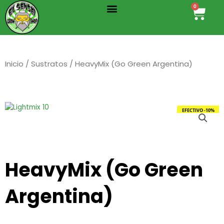
Menu
Ir
0
Cart
al
contenido
Inicio
/
Sustratos
/ HeavyMix (Go Green Argentina)
EFECTIVO -10%
HeavyMix (Go Green
Argentina)