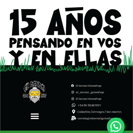
El Sensei Growshop
el_sensei_growshop
El Sensei Growshop
Menu
+54 911 6548 6571
Caballito /Almagro / San Martín
ventas@elsenseigrowshop.com