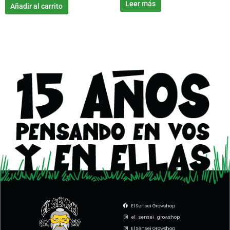
con
Leer más
Añadir al carrito
5.00
de 5
El Sensei Growshop
el_sensei_growshop
El Sensei Growshop