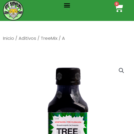
Menu
Ir
0
Cart
al
contenido
Inicio
/
Aditivos
/
TreeMix
/ A