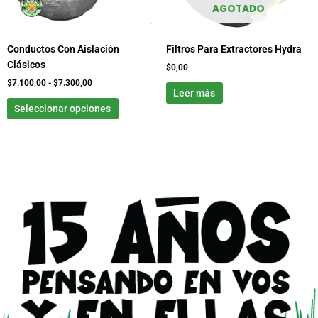
se
AGOTADO
pueden
elegir
Conductos Con Aislación
Filtros Para Extractores Hydra
en
Clásicos
la
$
0,00
página
$
7.100,00
-
$
7.300,00
Leer más
de
Seleccionar opciones
producto