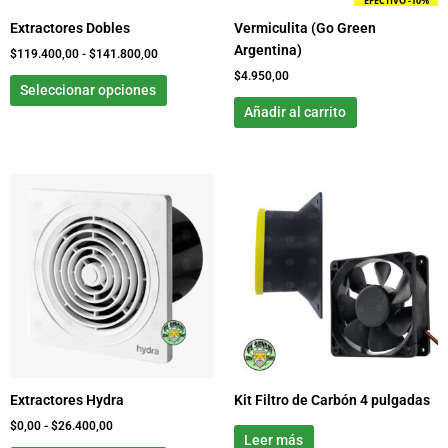
EFECTIVO -10%
elegir
Extractores Dobles
Vermiculita (Go Green
en
Argentina)
la
$
119.400,00
-
$
141.800,00
página
$
4.950,00
Seleccionar opciones
de
Añadir al carrito
producto
Rango
Este
de
producto
precios:
tiene
desde
$0,00
múltiples
hasta
variantes.
$26.400,00
Las
opciones
se
pueden
elegir
Extractores Hydra
Kit Filtro de Carbón 4 pulgadas
en
la
$
0,00
-
$
26.400,00
Leer más
página