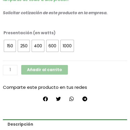
Solicitar cotización de este producto en la empresa.
Balastos
Presentación (en watts)
Italavia
cantidad
150
250
400
600
1000
Añadir al carrito
Comparte este producto en tus redes
Descripción