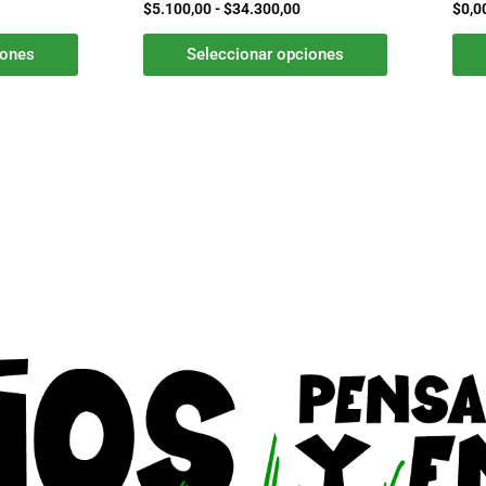
$
5.100,00
-
$
34.300,00
$
0,0
de
de
producto
producto
iones
Seleccionar opciones