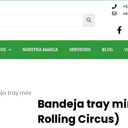
+5
ve
F
a
c
e
TOS
NUESTRA MARCA
SERVICIOS
BLOG
V
b
o
o
k
-
f
ja tray mini
Bandeja tray min
Rolling Circus)