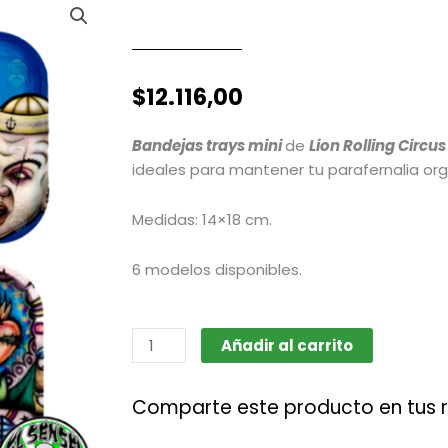
$
12.116,00
Bandejas trays mini
de
Lion Rolling Circu
ideales para mantener tu parafernalia org
Medidas: 14×18 cm.
6 modelos disponibles.
Bandeja
Añadir al carrito
tray
mini
Comparte este producto en tus 
(Lion
Rolling