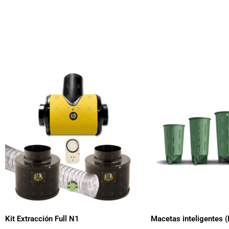
R
d
p
d
$
h
$
Kit Extracción Full N1
Macetas inteligentes 