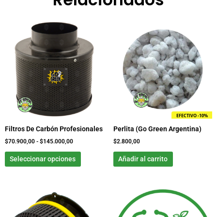
Rango
Este
de
producto
precios:
tiene
desde
$70.900,00
múltiples
hasta
variantes.
$145.000,00
Las
opciones
se
pueden
EFECTIVO -10%
elegir
Filtros De Carbón Profesionales
Perlita (Go Green Argentina)
en
la
$
70.900,00
-
$
145.000,00
$
2.800,00
página
Seleccionar opciones
Añadir al carrito
de
producto