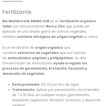
Fertilizante
Bio Mamboretá
AMINO ZnB
es un
fertilizante organico
foliar
con micronutrientes
Boro y Zinc
que puede ser
aplicado en una amplia gama de cultivos vegetales,
también
contiene nitrógeno de origen vegetal
no ureico.
Es un fertilizante de
origen orgánico
que
contiene
extractos de vegetales
que son fuentes
de
aminoácidos, péptido y polipéptidos.
Su alta
concentración de Aminoácidos
ayuda a regular los
procesos de germinación, brotación, floración y
desarrollo de vegetales.
Dosis promedio:
6,5 ml por litro de agua
Tratamiento:
Aplicar por pulverización con intervalos
de 7 a 10 días; en cualquier etapa
(germinación,
trasplante, vegetación, floración, brotación y desarrollo
vegetal)