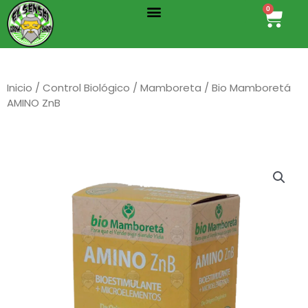
Menu
Ir
0
Cart
al
contenido
Inicio
/
Control Biológico
/
Mamboreta
/ Bio Mamboretá
AMINO ZnB