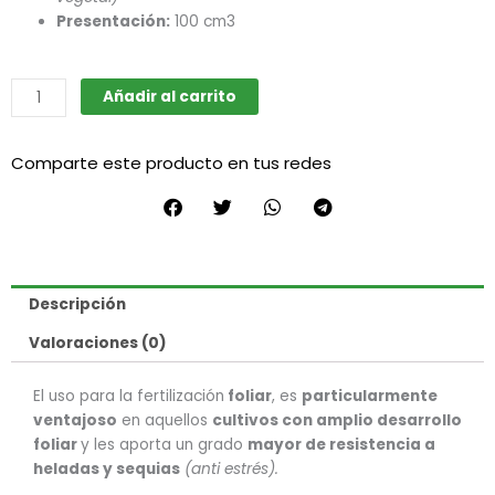
Presentación:
100 cm3
Bio
Añadir al carrito
Mamboretá
AMINO
Comparte este producto en tus redes
ZnB
cantidad
Descripción
Valoraciones (0)
El uso para la fertilización
foliar
, es
particularmente
ventajoso
en aquellos
cultivos con amplio desarrollo
foliar
y les aporta un grado
mayor de resistencia a
heladas y sequias
(anti estrés).