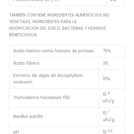
2
TAMBIÉN CONTIENE INGREDIENTES ALIMENTICIOS NO
VEGETALES, INGREDIENTES PARA LA
MODIFICACIÓN DEL SUELO, BACTERIAS Y HONGOS
BENEFICIOSOS.
Ácido húmico como humato de potasio
75%
Ácido fúlvico
3%
Extracto de algas de Ascophyllum
10%
nodosum
6
10
Trichoderma harzianum T50
ufc/g
7
10
Bacillus subtilis
ufc/g
9.3
pH
10