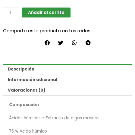
BioEnhancer
Añadir al carrito
x125gr
(Powder
Comparte este producto en tus redes
Feeding)
cantidad
Descripción
Información adicional
Valoraciones (0)
Composición
Ácidos húmicos + Extracto de algas marinas
75 % Ácido húmico