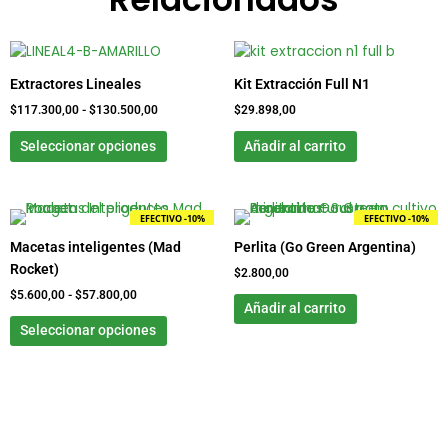
Rango
Este
de
producto
precios:
Extractores Lineales
Kit Extracción Full N1
tiene
desde
$
117.300,00
-
$
130.500,00
$
29.898,00
$117.300,00
múltiples
hasta
variantes.
$130.500,00
Seleccionar opciones
Añadir al carrito
Las
opciones
se
Rango
Este
EFECTIVO -10%
EFECTIVO -10%
pueden
de
producto
elegir
Macetas inteligentes (Mad
Perlita (Go Green Argentina)
precios:
tiene
desde
en
Rocket)
$
2.800,00
$5.600,00
múltiples
la
$
5.600,00
-
$
57.800,00
hasta
variantes.
Añadir al carrito
página
$57.800,00
Las
Seleccionar opciones
de
opciones
producto
se
pueden
elegir
en