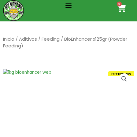
Menu
Ir
0
Cart
al
contenido
Inicio
/
Aditivos
/
Feeding
/ BioEnhancer x125gr (Powder
Feeding)
EFECTIVO -10%