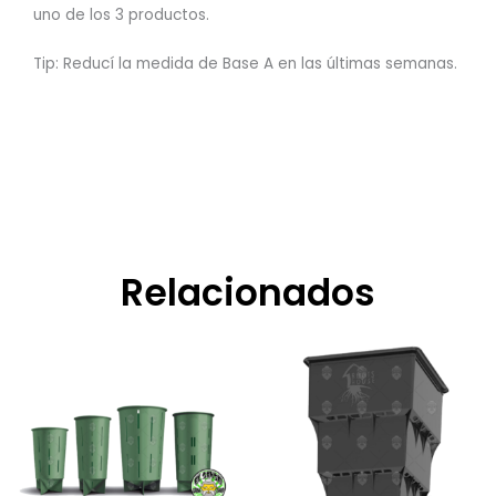
uno de los 3 productos.
Tip: Reducí la medida de Base A en las últimas semanas.
Relacionados
Rango
Este
Rango
Este
de
de
producto
product
precios:
precios:
tiene
tiene
desde
desde
$5.600,00
$3.650,00
múltiples
múltiple
hasta
hasta
variantes.
variante
$57.800,00
$15.500,00
Las
Las
opciones
opcione