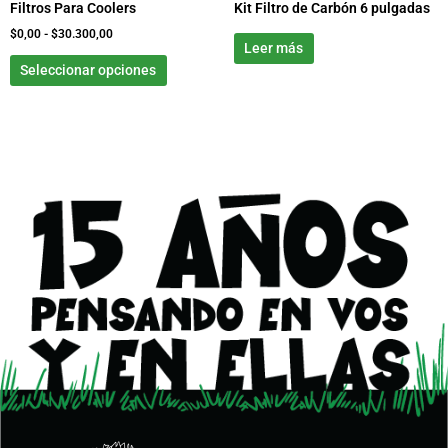
Filtros Para Coolers
Kit Filtro de Carbón 6 pulgadas
en
la
$
0,00
-
$
30.300,00
Leer más
página
Seleccionar opciones
de
producto