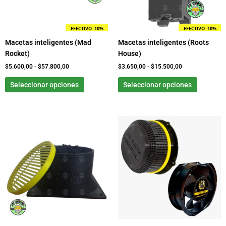
se
se
pueden
pueden
EFECTIVO -10%
EFECTIVO -10%
elegir
elegir
Macetas inteligentes (Mad
Macetas inteligentes (Roots
en
en
Rocket)
House)
la
la
página
página
$
5.600,00
-
$
57.800,00
$
3.650,00
-
$
15.500,00
de
de
Seleccionar opciones
Seleccionar opciones
producto
product
Rango
Este
de
producto
precios:
tiene
desde
$0,00
múltiples
hasta
variantes.
$30.300,00
Las
opciones
se
pueden
elegir