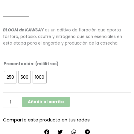
BLOOM de KAWSAY
es un aditivo de floración que aporta
fósforo, potasio, azufre y nitrógeno que son esenciales en
esta etapa para el engorde y producción de la cosecha.
Bloom
Presentación: (mililitros)
(Kawsay)
cantidad
250
500
1000
Añadir al carrito
Comparte este producto en tus redes