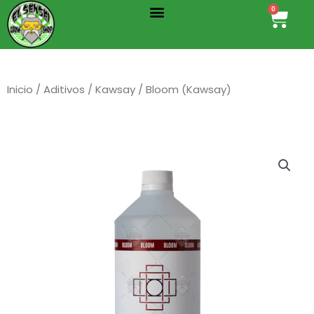
Menu
Ir
0
Cart
al
contenido
Inicio
/
Aditivos
/
Kawsay
/ Bloom (Kawsay)