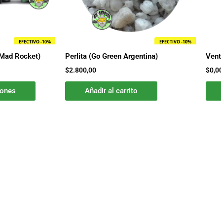
se
pueden
elegir
en
EFECTIVO -10%
EFECTIVO -10%
la
(Mad Rocket)
Perlita (Go Green Argentina)
Vent
página
$
2.800,00
$
0,0
de
producto
iones
Añadir al carrito