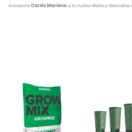
Incorpora
Cardo Mariano
a tu rutina diaria y descubr
R
d
p
d
$
h
$