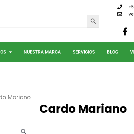
+5
ve
F
a
c
e
TOS
NUESTRA MARCA
SERVICIOS
BLOG
V
b
o
o
k
-
f
do Mariano
Cardo Mariano