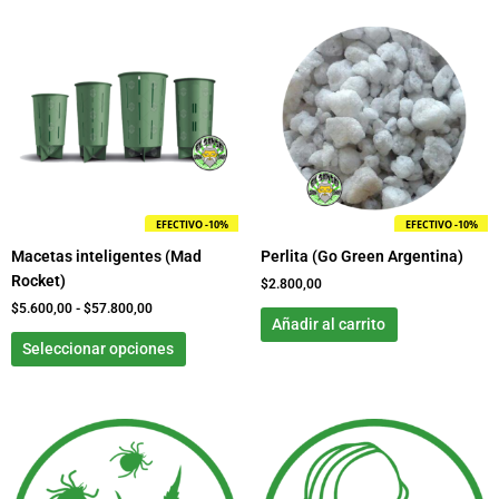
Rango
Este
de
producto
precios:
tiene
desde
$5.600,00
múltiples
hasta
variantes.
$57.800,00
Las
opciones
se
pueden
EFECTIVO -10%
EFECTIVO -10%
elegir
Macetas inteligentes (Mad
Perlita (Go Green Argentina)
en
Rocket)
la
$
2.800,00
página
$
5.600,00
-
$
57.800,00
Añadir al carrito
de
Seleccionar opciones
producto