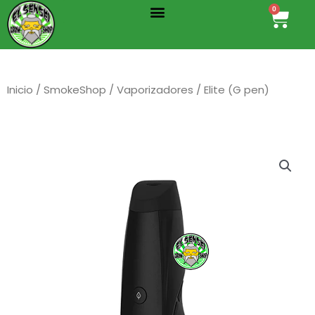
Menu
Ir
0
Cart
al
contenido
Inicio
/
SmokeShop
/
Vaporizadores
/ Elite (G pen)