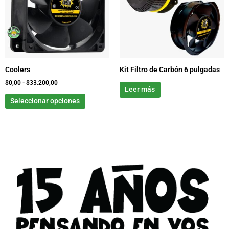
variantes.
$33.200,00
Las
opciones
se
pueden
elegir
Coolers
Kit Filtro de Carbón 6 pulgadas
en
la
$
0,00
-
$
33.200,00
Leer más
página
Seleccionar opciones
de
producto