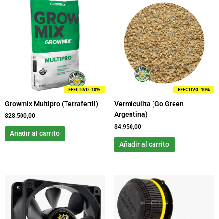
EFECTIVO -10%
EFECTIVO -10%
Growmix Multipro (Terrafertil)
Vermiculita (Go Green
Argentina)
$
28.500,00
$
4.950,00
Añadir al carrito
Añadir al carrito
Rango
Este
de
producto
precios:
tiene
desde
$0,00
múltiples
hasta