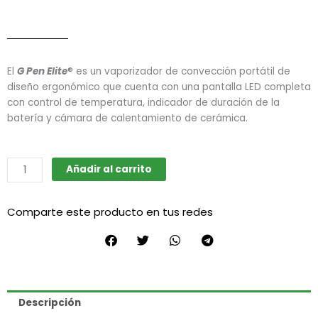
El
G Pen Elite
® es un vaporizador de convección portátil de
diseño ergonómico que cuenta con una pantalla LED completa
con control de temperatura, indicador de duración de la
batería y cámara de calentamiento de cerámica.
Elite
Añadir al carrito
(G
pen)
Comparte este producto en tus redes
cantidad
Descripción