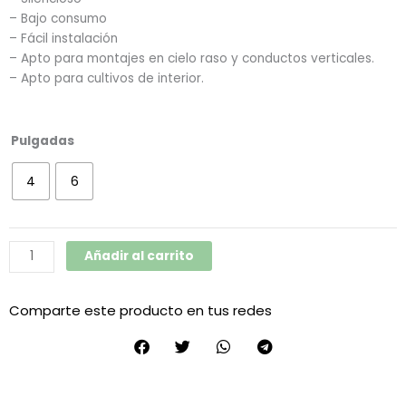
– Bajo consumo
– Fácil instalación
– Apto para montajes en cielo raso y conductos verticales.
– Apto para cultivos de interior.
Extractores
Pulgadas
Hydra
cantidad
4
6
Añadir al carrito
Comparte este producto en tus redes