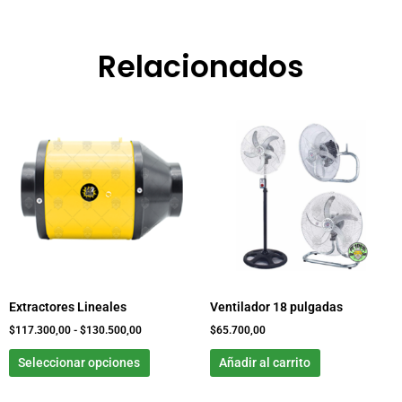
Relacionados
Rango
Este
de
producto
precios:
tiene
desde
$117.300,00
múltiples
hasta
variantes.
$130.500,00
Las
opciones
se
pueden
elegir
Extractores Lineales
Ventilador 18 pulgadas
en
la
$
117.300,00
-
$
130.500,00
$
65.700,00
página
Seleccionar opciones
Añadir al carrito
de
producto