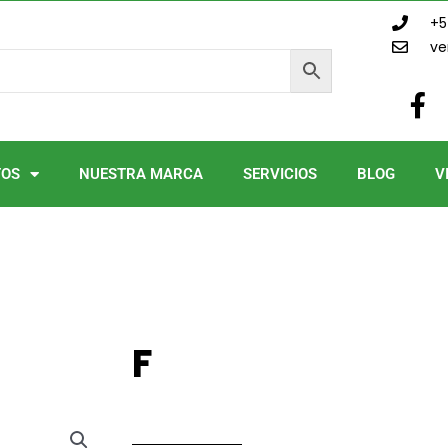
+5
ve
F
a
c
e
TOS
NUESTRA MARCA
SERVICIOS
BLOG
V
b
o
o
k
-
f
F