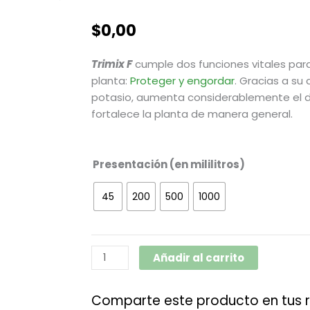
$
0,00
Trimix F
cumple dos funciones vitales para
planta:
Proteger y engordar
. Gracias a su
potasio, aumenta considerablemente el de
fortalece la planta de manera general.
F
Presentación (en mililitros)
cantidad
45
200
500
1000
Añadir al carrito
Comparte este producto en tus 