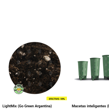
R
d
p
d
$
h
$
EFECTIVO -10%
LightMix (Go Green Argentina)
Macetas inteligentes 