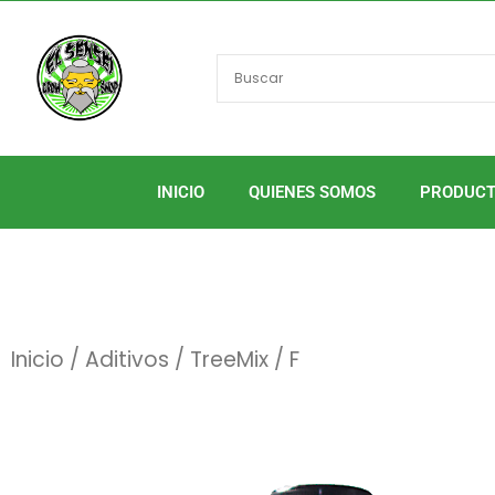
Ir
al
contenido
INICIO
QUIENES SOMOS
PRODUC
Inicio
/
Aditivos
/
TreeMix
/ F