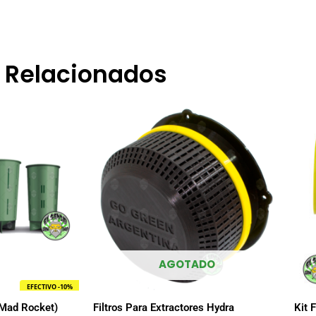
Relacionados
ango
Este
e
producto
recios:
tiene
esde
5.600,00
múltiples
asta
variantes.
57.800,00
Las
opciones
se
pueden
elegir
AGOTADO
en
EFECTIVO -10%
la
(Mad Rocket)
Filtros Para Extractores Hydra
Kit 
página