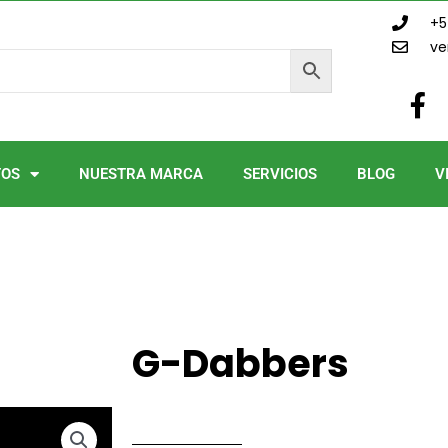
+5
ve
F
a
c
e
TOS
NUESTRA MARCA
SERVICIOS
BLOG
V
b
o
o
k
-
f
G-Dabbers