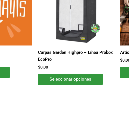
Las
opciones
se
pueden
elegir
en
la
Carpas Garden Highpro – Línea Probox
Artí
página
EcoPro
$
0,0
de
$
0,00
producto
Seleccionar opciones