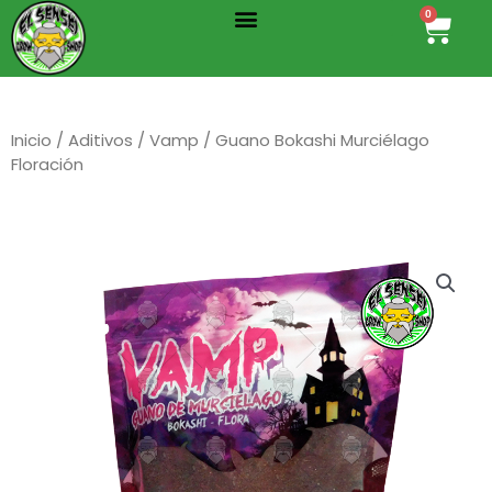
Menu
Ir
0
Cart
al
contenido
Inicio
/
Aditivos
/
Vamp
/ Guano Bokashi Murciélago
Floración