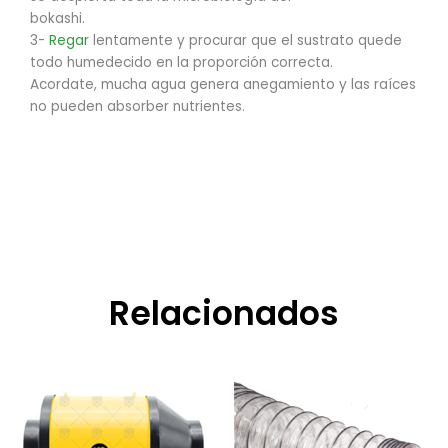
bokashi.
3-
Regar
lentamente y procurar que el sustrato quede
todo humedecido en la proporción correcta.
Acordate, mucha agua genera anegamiento y las raíces
no pueden absorber nutrientes.
Relacionados
Rango
Este
Rango
Este
de
de
producto
product
precios:
precios:
tiene
tiene
desde
desde
$117.300,00
$5.100,00
múltiples
múltiple
hasta
hasta