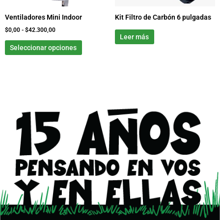
elegir
Ventiladores Mini Indoor
Kit Filtro de Carbón 6 pulgadas
en
la
$
0,00
-
$
42.300,00
Leer más
página
Seleccionar opciones
de
producto