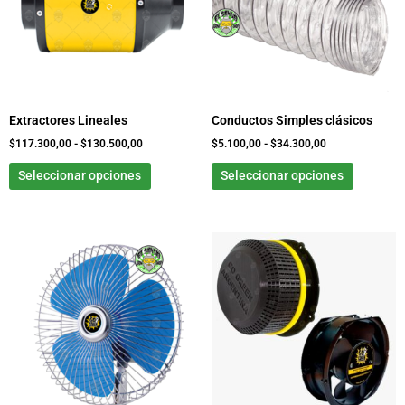
variantes.
variante
$130.500,00
$34.300,00
Las
Las
opciones
opcione
se
se
pueden
pueden
elegir
elegir
Extractores Lineales
Conductos Simples clásicos
en
en
la
la
$
117.300,00
-
$
130.500,00
$
5.100,00
-
$
34.300,00
página
página
Seleccionar opciones
Seleccionar opciones
de
de
producto
product
Rango
Este
de
producto
precios:
tiene
desde
$0,00
múltiples
hasta
variantes.
$42.300,00
Las
opciones
se
pueden