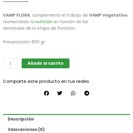
VAMP FLORA
, complementa el trabajo de
VAMP Vegetativo
,
reorientando la
nutrición
en función de las
demandas de la etapa de floración.
Presentación: 800 gr.
Guano
Añadir al carrito
Bokashi
Murciélago
Comparte este producto en tus redes
Floración
cantidad
Descripción
Valoraciones (0)