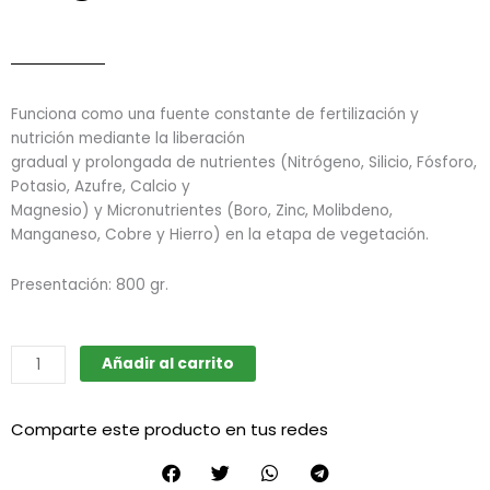
Funciona como una fuente constante de fertilización y
nutrición mediante la liberación
gradual y prolongada de nutrientes (Nitrógeno, Silicio, Fósforo,
Potasio, Azufre, Calcio y
Magnesio) y Micronutrientes (Boro, Zinc, Molibdeno,
Manganeso, Cobre y Hierro) en la etapa de vegetación.
Presentación: 800 gr.
Guano
Añadir al carrito
Bokashi
Murciélago
Comparte este producto en tus redes
Vegetativo
cantidad