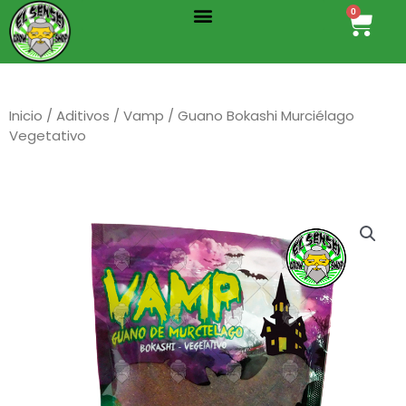
Menu
Ir
0
Cart
al
contenido
Inicio
/
Aditivos
/
Vamp
/ Guano Bokashi Murciélago
Vegetativo