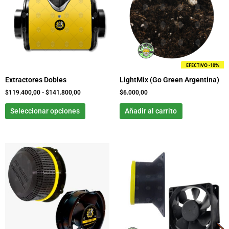
$119.400,00
múltiples
hasta
variantes.
$141.800,00
Las
opciones
se
pueden
EFECTIVO -10%
elegir
Extractores Dobles
LightMix (Go Green Argentina)
en
la
$
119.400,00
-
$
141.800,00
$
6.000,00
página
Seleccionar opciones
Añadir al carrito
de
producto