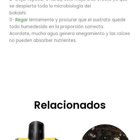
se despierta toda la microbiología del
bokashi.
3-
Regar
lentamente y procurar que el sustrato quede
todo humedecido en la proporción correcta.
Acordate, mucha agua genera anegamiento y las raíces
no pueden absorber nutrientes.
Relacionados
Rango
Este
de
producto
precios:
tiene
desde