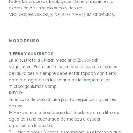
todos los procesos fisiológicos. Dicha armonía es la
expresión de un suelo sano y rico en
MICROORGANISMOS, MINERALES Y MATERIA ORGÁNICA.
MODO DE USO
TIERRA Y SUSTRATOS:
En el
sustrato
a utilizar mezclar al 2% Bokashi
Vegetativo. En la huerta se coloca en surcos alejados
de las raíces y siempre debe estar tapado con tierra
para proteger de la luz solar o de la
lámpara
a los
microorganismos Vamp.
RIEGO:
En el caso de abonar una planta seguir los siguientes
pasos:
1- Mezclar una o dos tapas dosificadoras en un litro de
agua con una cucharada de melaza o azúcar
orgánica en lo posible.
2- Dejar reposar 6 horas, esto mejora su efecto ya que