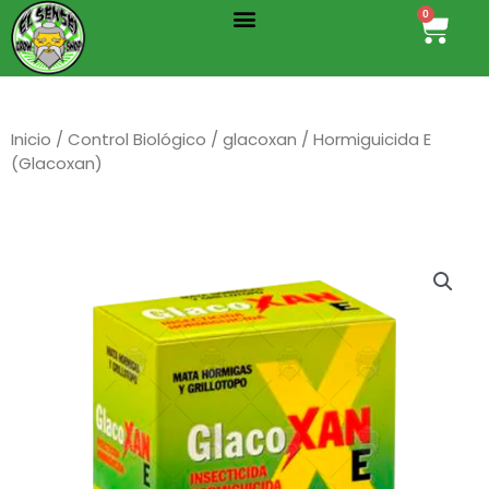
Menu
Ir
0
Cart
al
contenido
Inicio
/
Control Biológico
/
glacoxan
/ Hormiguicida E
(Glacoxan)