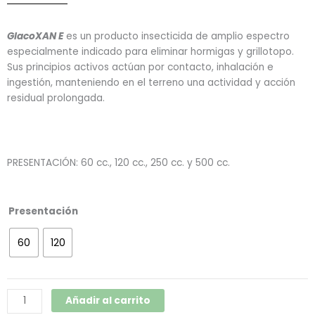
GlacoXAN E
es un producto insecticida de amplio espectro
especialmente indicado para eliminar hormigas y grillotopo.
Sus principios activos actúan por contacto, inhalación e
ingestión, manteniendo en el terreno una actividad y acción
residual prolongada.
PRESENTACIÓN: 60 cc., 120 cc., 250 cc. y 500 cc.
Hormiguicida
Presentación
E
(Glacoxan)
60
120
cantidad
Añadir al carrito