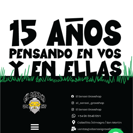
El Sensei Growshop
el_sensei_growshop
El Sensei Growshop
Menu
+54 911 6548 6571
Caballito /Almagro / San Martín
ventas@elsenseigrowshop.com