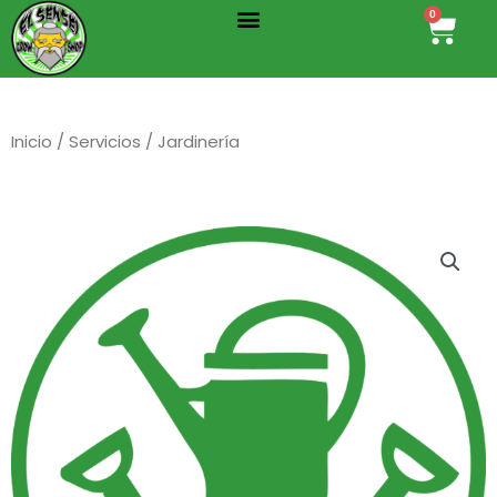
Menu
Ir
0
Cart
al
contenido
Inicio
/
Servicios
/ Jardinería