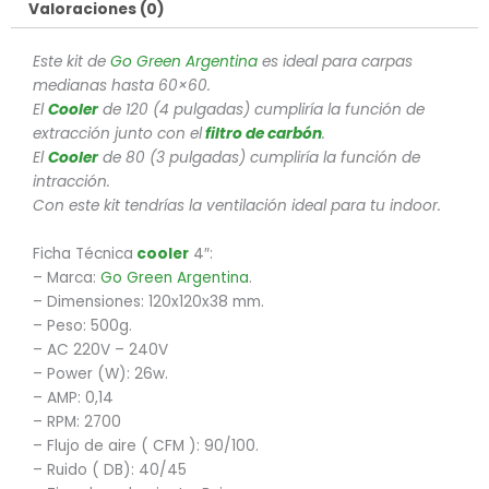
Valoraciones (0)
Este kit de
Go Green Argentina
es ideal para carpas
medianas hasta 60×60.
El
Cooler
de 120 (4 pulgadas) cumpliría la función de
extracción junto con el
filtro de carbón
.
El
Cooler
de 80 (3 pulgadas) cumpliría la función de
intracción.
Con este kit tendrías la ventilación ideal para tu indoor.
Ficha Técnica
cooler
4″:
– Marca:
Go Green Argentina
.
– Dimensiones: 120x120x38 mm.
– Peso: 500g.
– AC 220V – 240V
– Power (W): 26w.
– AMP: 0,14
– RPM: 2700
– Flujo de aire ( CFM ): 90/100.
– Ruido ( DB): 40/45