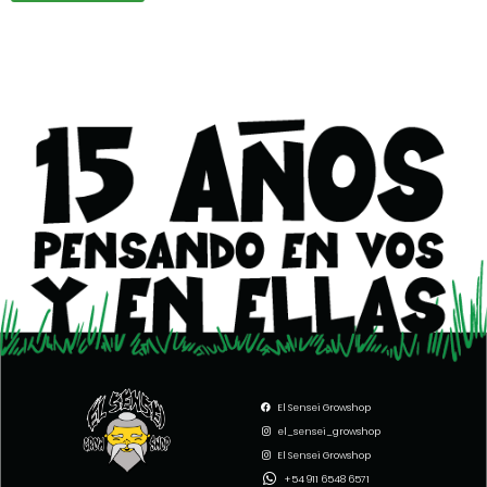
El Sensei Growshop
el_sensei_growshop
El Sensei Growshop
+54 911 6548 6571