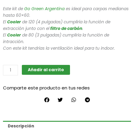
Este kit de
Go Green Argentina
es ideal para carpas medianas
hasta 60×60.
El
Cooler
de 120 (4 pulgadas) cumpliría la función de
extracción junto con el
filtro de carbón
.
El
Cooler
de 80 (3 pulgadas) cumpliría la función de
intracción.
Con este kit tendrías la ventilación ideal para tu indoor.
KIT
Añadir al carrito
Cooler
120
Comparte este producto en tus redes
+
Filtro
+
Cooler
80
cantidad
Descripción