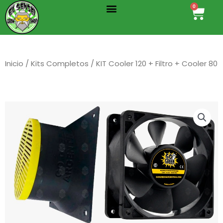
Menu
Ir
0
Cart
al
contenido
Inicio
/
Kits Completos
/ KIT Cooler 120 + Filtro + Cooler 80