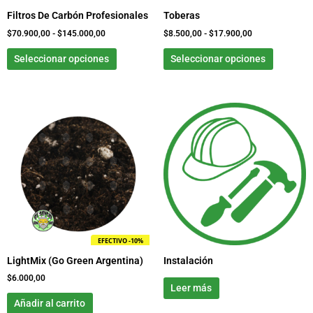
elegir
elegir
Filtros De Carbón Profesionales
Toberas
en
en
la
la
$
70.900,00
-
$
145.000,00
$
8.500,00
-
$
17.900,00
página
página
Seleccionar opciones
Seleccionar opciones
de
de
producto
product
EFECTIVO -10%
LightMix (Go Green Argentina)
Instalación
$
6.000,00
Leer más
Añadir al carrito