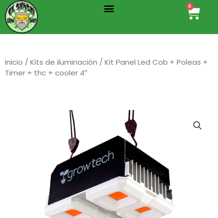
Menu
Ir
0
Cart
al
contenido
Inicio
/
Kits de iluminación
/ Kit Panel Led Cob + Poleas +
Timer + thc + cooler 4″