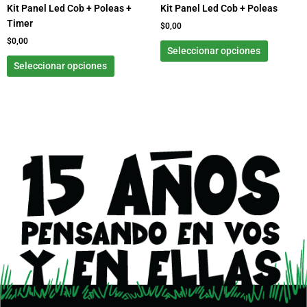
Kit Panel Led Cob + Poleas +
Kit Panel Led Cob + Poleas
en
en
Timer
la
la
$
0,00
página
página
$
0,00
Seleccionar opciones
de
de
Seleccionar opciones
producto
product