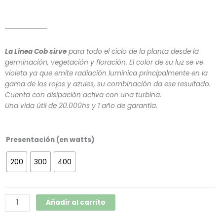
La Línea Cob sirve
para todo el ciclo de la planta desde la
germinación, vegetación y floración. El color de su luz se ve
violeta ya que emite radiación lumínica principalmente en la
gama de los rojos y azules, su combinación da ese resultado.
Cuenta con disipación activa con una turbina.
Una vida útil de 20.000hs y 1 año de garantía.
Kit
Presentación (en watts)
Panel
Led
200
300
400
Cob
+
Poleas
Añadir al carrito
+
Timer