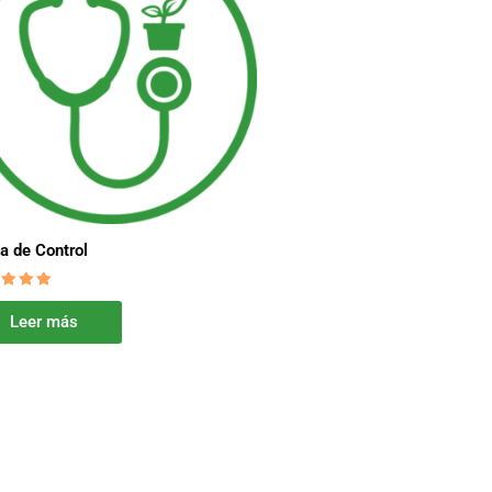
ta de Control
orado
Leer más
0