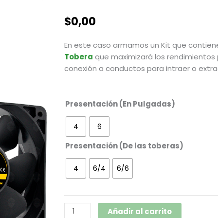
$
0,00
En este caso armamos un Kit que contiene
Tobera
que maximizará los rendimientos 
conexión a conductos para intraer o extrae
Kits
Presentación (En Pulgadas)
Coolers
+
4
6
Toberas
Presentación (De las toberas)
cantidad
4
6/4
6/6
Añadir al carrito