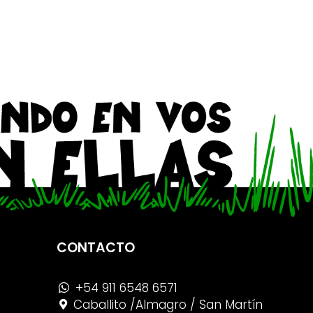
CONTACTO
+54 911 6548 6571
Caballito /Almagro / San Martín