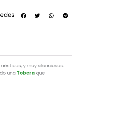
redes
omésticos, y muy silenciosos.
do una
Tobera
que