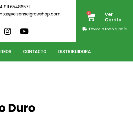
4 911 65486571
ntas@elsenseigrowshop.com
0
Ver
Cart
Carrito
I
Y
Envios a todo el país
n
o
s
u
t
t
IDEOS
CONTACTO
DISTRIBUIDORA
a
u
g
b
r
e
a
m
o Duro