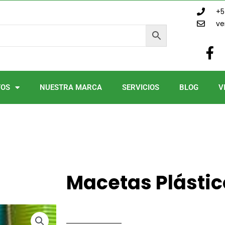
+5
ve
F
a
c
e
TOS
NUESTRA MARCA
SERVICIOS
BLOG
V
b
o
o
k
-
f
Macetas Plástic