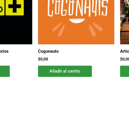
orios
Cogonauts
Artí
$
0,00
$
0,0
Añadir al carrito