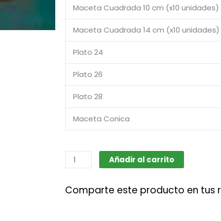
Maceta Cuadrada 10 cm (x10 unidades)
Maceta Cuadrada 14 cm (x10 unidades)
Plato 24
Plato 26
Plato 28
Maceta Conica
Macetas
Añadir al carrito
Plástico
Duro
Comparte este producto en tus 
cantidad