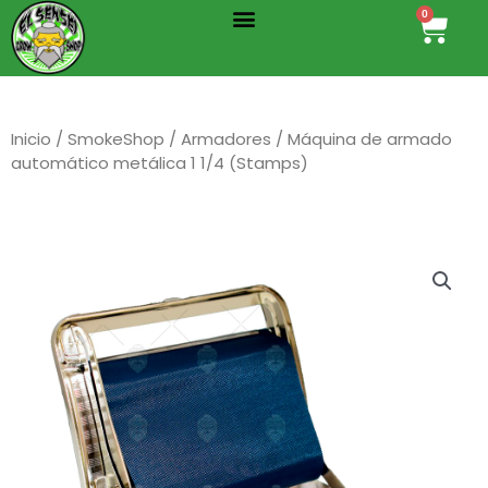
Menu
Ir
0
Cart
al
contenido
Inicio
/
SmokeShop
/
Armadores
/ Máquina de armado
automático metálica 1 1/4 (Stamps)