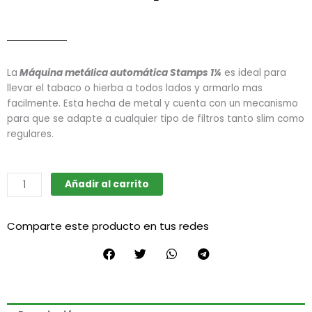
La
Máquina metálica automática Stamps 1¼
es ideal para
llevar el tabaco o hierba a todos lados y armarlo mas
facilmente. Esta hecha de metal y cuenta con un mecanismo
para que se adapte a cualquier tipo de filtros tanto slim como
regulares.
Máquina
Añadir al carrito
de
armado
Comparte este producto en tus redes
automático
metálica
1
1/4
(Stamps)
cantidad