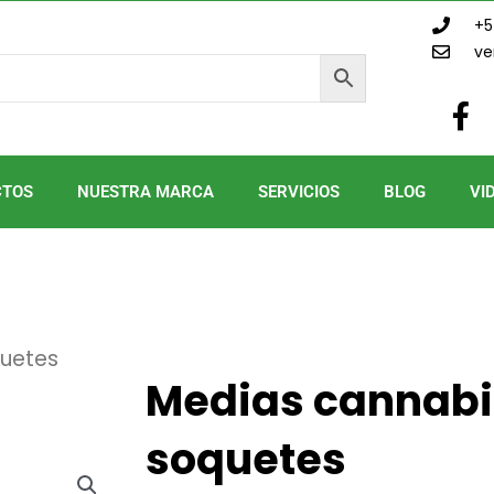
+5
ve
F
a
c
e
CTOS
NUESTRA MARCA
SERVICIOS
BLOG
VI
b
o
o
k
-
f
uetes
Medias cannab
soquetes