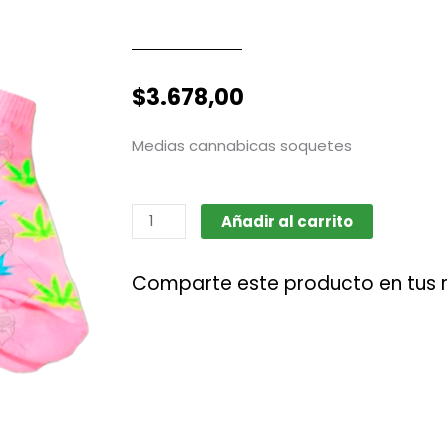
$
3.678,00
Medias cannabicas soquetes
Medias
Añadir al carrito
cannabicas
soquetes
Comparte este producto en tus 
cantidad