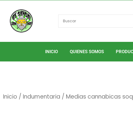
Ir
al
contenido
INICIO
QUIENES SOMOS
PRODU
Inicio
/
Indumentaria
/ Medias cannabicas soq