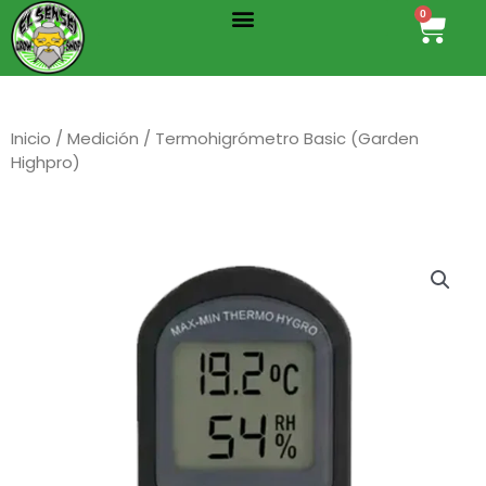
Menu
Ir
0
Cart
al
contenido
Inicio
/
Medición
/ Termohigrómetro Basic (Garden
Highpro)