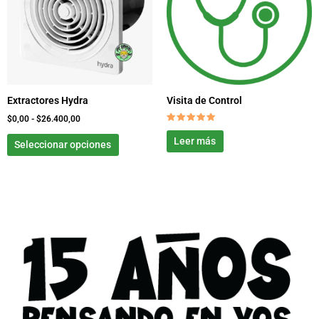
hasta
variantes.
$26.400,00
Las
opciones
se
pueden
elegir
Extractores Hydra
Visita de Control
en
la
$
0,00
-
$
26.400,00
Valorado
página
con
Leer más
Seleccionar opciones
5.00
de
de 5
producto