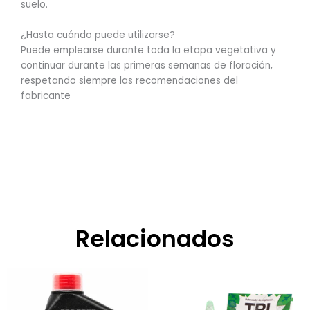
suelo.
¿Hasta cuándo puede utilizarse?
Puede emplearse durante toda la etapa vegetativa y
continuar durante las primeras semanas de floración,
respetando siempre las recomendaciones del
fabricante
Relacionados
Rango
Este
de
producto
precios:
tiene
desde