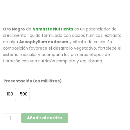
Oro Negro
de
Namaste Nutrients
es un potenciador de
crecimiento líquido formulado con ácidos húmicos, extracto
de alga
Ascophyllum nodosum
y nitrato de calcio. Su
composición favorece el desarrollo vegetativo, fortalece el
sistema radicular y acompaña las primeras etapas de
floración con una nutrición completa y equilibrada.
Oro
Presentación (en mililitros)
Negro
(Namaste)
100
500
cantidad
Añadir al carrito