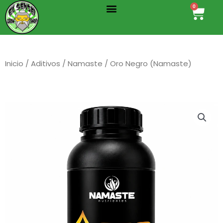
Menu
Ir
0
Cart
al
contenido
Inicio
/
Aditivos
/
Namaste
/ Oro Negro (Namaste)