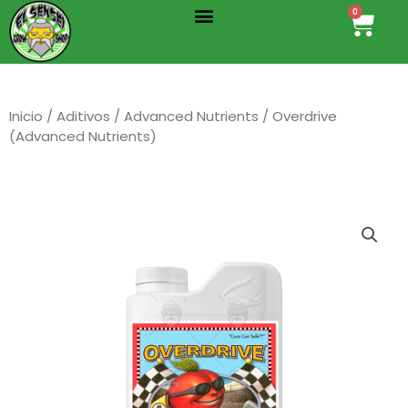
Menu
Ir
0
Cart
al
contenido
Inicio
/
Aditivos
/
Advanced Nutrients
/ Overdrive
(Advanced Nutrients)