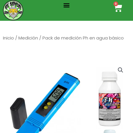
Menu
Ir
0
Cart
al
contenido
Inicio
/
Medición
/ Pack de medición Ph en agua básico