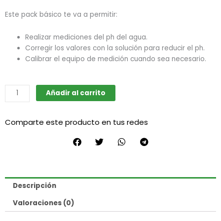
Este pack básico te va a permitir:
Realizar mediciones del ph del agua.
Corregir los valores con la solución para reducir el ph.
Calibrar el equipo de medición cuando sea necesario.
Pack
Añadir al carrito
de
medición
Comparte este producto en tus redes
Ph
en
agua
básico
cantidad
Descripción
Valoraciones (0)