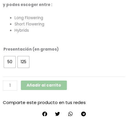
y podes escoger entre :
Long Flowering
Short Flowering
Hybrids
Pack
Presentación (en gramos)
Mineral
(Powder
50
125
Feeding)
cantidad
Añadir al carrito
Comparte este producto en tus redes