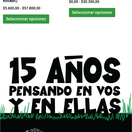
Rocket)
la
la
$
0,00
-
$
30.300,00
página
página
$
5.600,00
-
$
57.800,00
Seleccionar opciones
de
de
Seleccionar opciones
producto
product