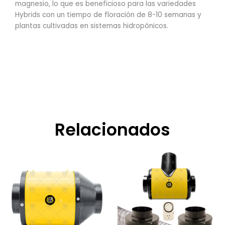
magnesio, lo que es beneficioso para las variedades
Hybrids con un tiempo de floración de 8-10 semanas y
plantas cultivadas en sistemas hidropónicos.
Relacionados
Rango
Este
de
producto
precios:
tiene
desde
$117.300,00
múltiples
hasta
variantes.
$130.500,00
Las
opciones