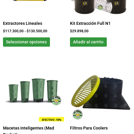
se
pueden
elegir
Extractores Lineales
Kit Extracción Full N1
en
la
$
117.300,00
-
$
130.500,00
$
29.898,00
página
Seleccionar opciones
Añadir al carrito
de
producto
Rango
Este
Rango
Este
de
de
producto
product
precios:
precios:
tiene
tiene
desde
desde
$5.600,00
$0,00
múltiples
múltiple
hasta
hasta
variantes.
variante
$57.800,00
$30.300,00
Las
Las
opciones
opcione
se
se
pueden
pueden
EFECTIVO -10%
elegir
elegir
Macetas inteligentes (Mad
Filtros Para Coolers
en
en