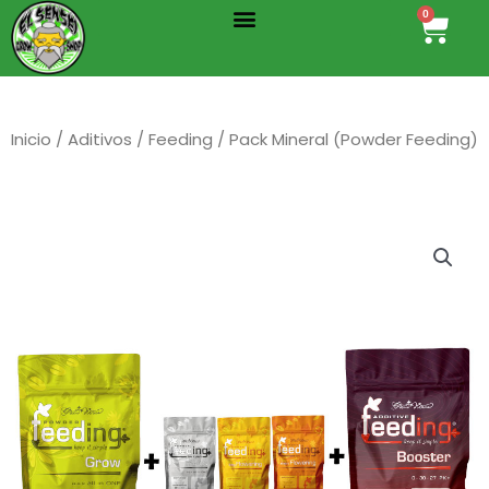
Menu
Ir
0
Cart
al
contenido
Inicio
/
Aditivos
/
Feeding
/ Pack Mineral (Powder Feeding)