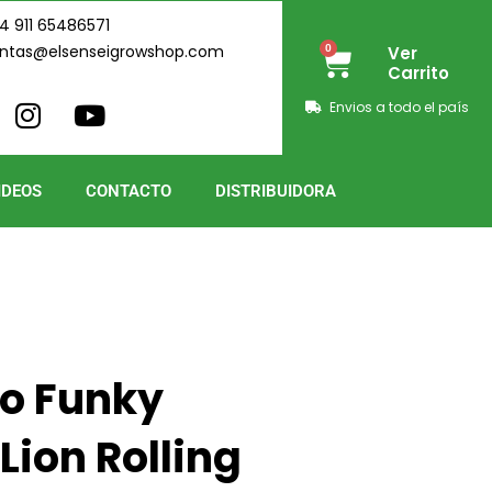
4 911 65486571
ntas@elsenseigrowshop.com
0
Ver
Cart
Carrito
I
Y
Envios a todo el país
n
o
s
u
t
t
IDEOS
CONTACTO
DISTRIBUIDORA
a
u
g
b
r
e
a
m
do Funky
Lion Rolling