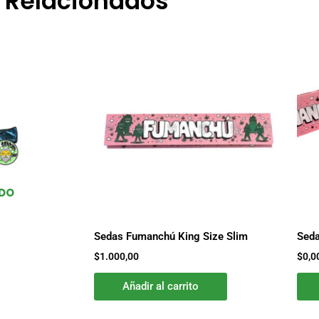
Relacionados
DO
Sedas Fumanchú King Size Slim
Sed
$
1.000,00
$
0,0
Añadir al carrito