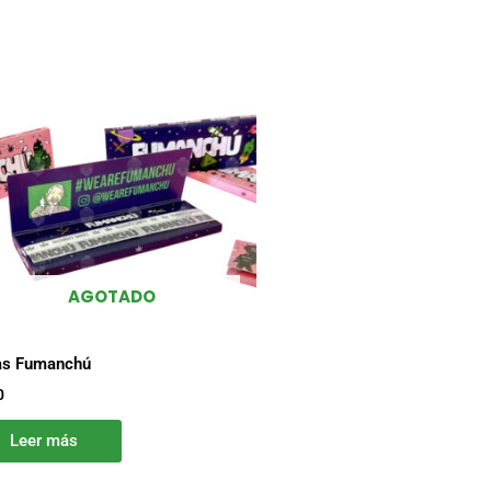
AGOTADO
as Fumanchú
0
Leer más