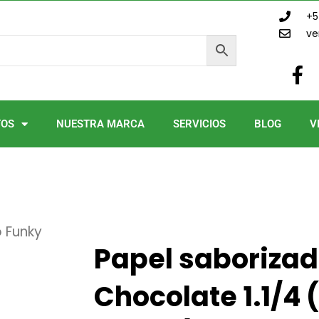
+5
ve
F
a
c
e
TOS
NUESTRA MARCA
SERVICIOS
BLOG
V
b
o
o
k
-
f
 Funky
Papel saboriza
Chocolate 1.1/4 (