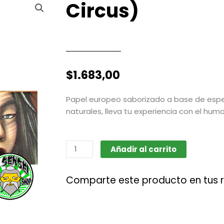
Circus)
$
1.683,00
Papel europeo saborizado a base de espe
naturales, lleva tu experiencia con el hum
Papel
Añadir al carrito
saborizado
Funky
Comparte este producto en tus 
Chocolate
1.1/4
(Lion
Rolling