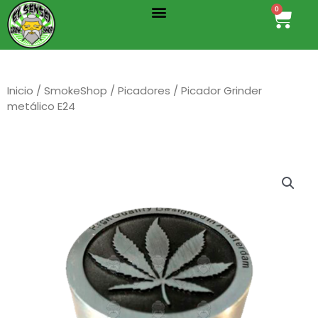
Menu
Ir
0
Cart
al
contenido
Inicio
/
SmokeShop
/
Picadores
/ Picador Grinder
metálico E24