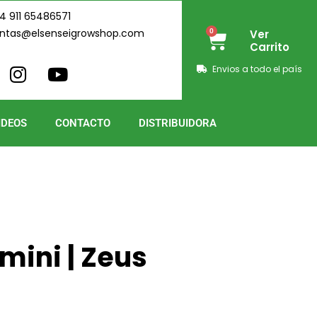
4 911 65486571
ntas@elsenseigrowshop.com
0
Ver
Cart
Carrito
I
Y
Envios a todo el país
n
o
s
u
t
t
IDEOS
CONTACTO
DISTRIBUIDORA
a
u
g
b
r
e
a
m
mini | Zeus