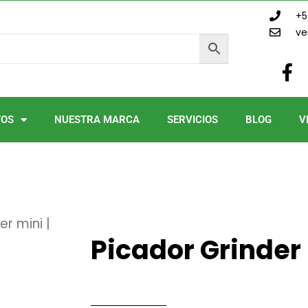
+5
ve
F
a
c
e
TOS
NUESTRA MARCA
SERVICIOS
BLOG
V
b
o
o
k
-
f
r mini |
Picador Grinder 