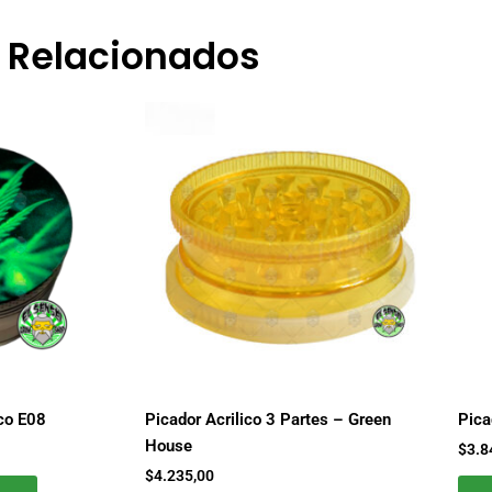
Relacionados
ico E08
Picador Acrilico 3 Partes – Green
Pica
House
$
3.8
$
4.235,00