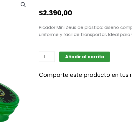
$
2.390,00
Picador Mini Zeus de plástico: diseño com
uniforme y fácil de transportar. Ideal para 
Picador
Añadir al carrito
Grinder
mini
Comparte este producto en tus 
|
Zeus
cantidad