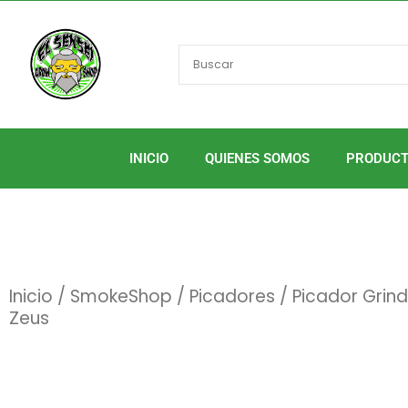
Ir
al
contenido
INICIO
QUIENES SOMOS
PRODUC
Inicio
/
SmokeShop
/
Picadores
/ Picador Grinde
Zeus