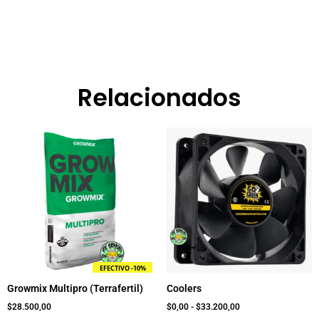
Relacionados
Rango
Este
de
product
precios:
tiene
desde
$0,00
múltiple
hasta
variante
$33.200,00
Las
opcione
se
pueden
EFECTIVO -10%
elegir
Growmix Multipro (Terrafertil)
Coolers
en
la
$
28.500,00
$
0,00
-
$
33.200,00