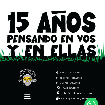
El Sensei Growshop
el_sensei_growshop
El Sensei Growshop
Menu
+54 911 6548 6571
Caballito /Almagro / San Martín
ventas@elsenseigrowshop.com