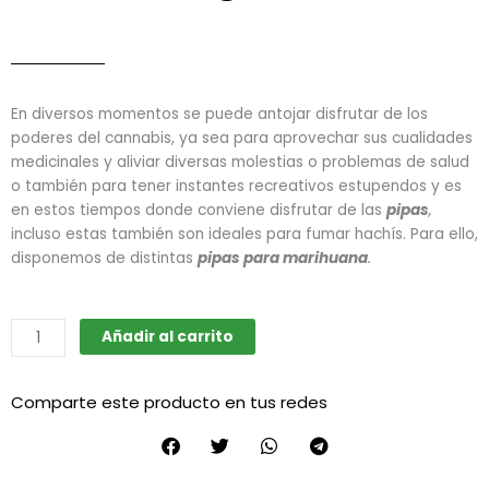
En diversos momentos se puede antojar disfrutar de los
poderes del cannabis, ya sea para aprovechar sus cualidades
medicinales y aliviar diversas molestias o problemas de salud
o también para tener instantes recreativos estupendos y es
en estos tiempos donde conviene disfrutar de las
pipas
,
incluso estas también son ideales para fumar hachís. Para ello,
disponemos de distintas
pipas para marihuana
.
Pipa
Añadir al carrito
de
vidrio
Comparte este producto en tus redes
calavera
DK8182A
(D&K
Dengke)