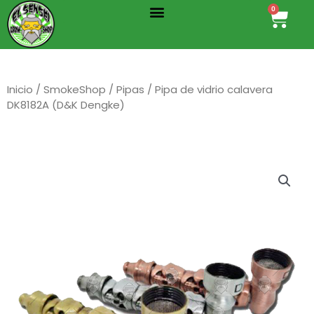
Menu
Ir
0
Cart
al
contenido
Inicio
/
SmokeShop
/
Pipas
/ Pipa de vidrio calavera
DK8182A (D&K Dengke)