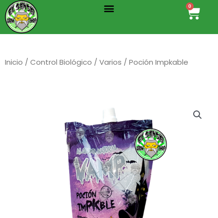
Menu
Ir
0
Cart
al
contenido
Inicio
/
Control Biológico
/
Varios
/ Poción Impkable