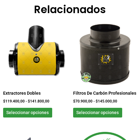
Relacionados
Rango
Este
Rango
Este
de
de
producto
product
precios:
precios:
tiene
tiene
desde
desde
$119.400,00
$70.900,00
múltiples
múltiple
hasta
hasta
variantes.
variante
$141.800,00
$145.000,00
Las
Las
opciones
opcione
se
se
pueden
pueden
elegir
elegir
Extractores Dobles
Filtros De Carbón Profesionales
en
en
la
la
$
119.400,00
-
$
141.800,00
$
70.900,00
-
$
145.000,00
página
página
Seleccionar opciones
Seleccionar opciones
de
de
producto
product