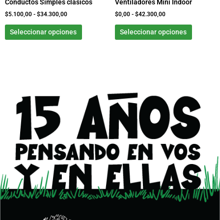
Conductos Simples clásicos
Ventiladores Mini Indoor
en
en
la
la
$
5.100,00
-
$
34.300,00
$
0,00
-
$
42.300,00
página
página
Seleccionar opciones
Seleccionar opciones
de
de
producto
product