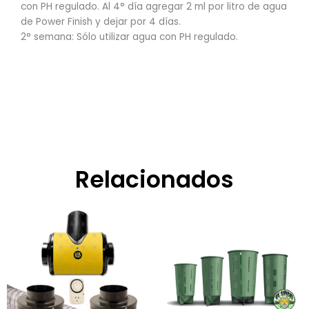
con PH regulado. Al 4° día agregar 2 ml por litro de agua
de Power Finish y dejar por 4 días.
2° semana: Sólo utilizar agua con PH regulado.
Relacionados
Rango
Este
de
product
precios:
tiene
desde
$5.600,00
múltiple
hasta
variante
$57.800,00
Las
opcione