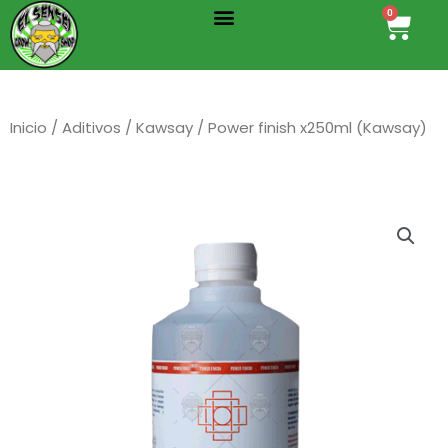
Menu
Ir
0
Cart
al
contenido
Inicio
/
Aditivos
/
Kawsay
/ Power finish x250ml (Kawsay)