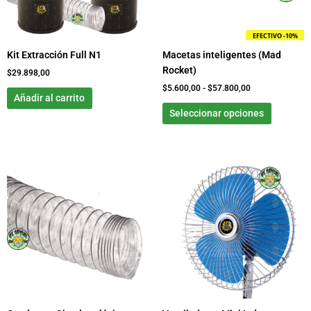
se
pueden
EFECTIVO -10%
elegir
Kit Extracción Full N1
Macetas inteligentes (Mad
en
Rocket)
la
$
29.898,00
página
$
5.600,00
-
$
57.800,00
Añadir al carrito
de
Seleccionar opciones
product
Rango
Este
Rango
Este
de
de
producto
product
precios:
precios:
tiene
tiene
desde
desde
$5.100,00
$0,00
múltiples
múltiple
hasta
hasta
variantes.
variante
$34.300,00
$42.300,00
Las
Las
opciones
opcione
se
se
pueden
pueden
elegir
elegir