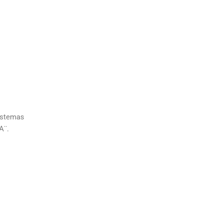
sistemas
A¨.