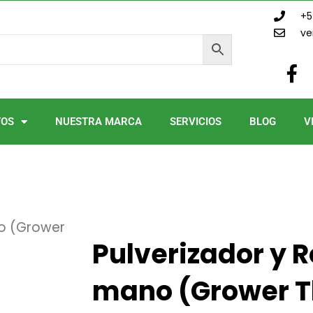
+5
ve
F
a
c
e
TOS
NUESTRA MARCA
SERVICIOS
BLOG
V
b
o
o
k
-
f
no (Grower
Pulverizador y 
mano (Grower T