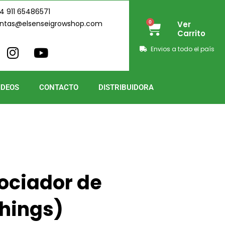
4 911 65486571
ntas@elsenseigrowshop.com
0
Ver
Cart
Carrito
I
Y
Envios a todo el país
n
o
s
u
t
t
IDEOS
CONTACTO
DISTRIBUIDORA
a
u
g
b
r
e
a
m
Rociador de
hings)