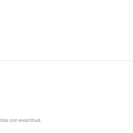
Things)
cantidad
las con exactitud.