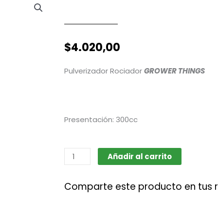
$
4.020,00
Pulverizador Rociador
GROWER THINGS
Presentación: 300cc
Pulverizador
Añadir al carrito
y
Rociador
Comparte este producto en tus 
de
mano
(Grower