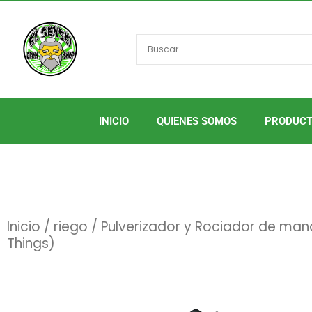
Ir
al
contenido
INICIO
QUIENES SOMOS
PRODUC
Inicio
/
riego
/ Pulverizador y Rociador de ma
Things)