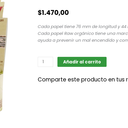
$
1.470,00
Cada papel tiene 76 mm de longitud y 4
Cada papel Raw orgánico tiene una mar
ayuda a prevenir un mal encendido y comb
Raw
Añadir al carrito
Organic
Hemp
Comparte este producto en tus 
1.1/4
cantidad