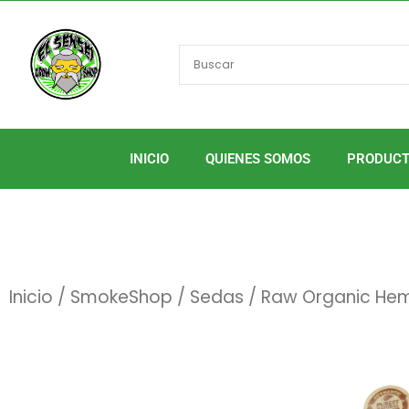
Ir
al
contenido
INICIO
QUIENES SOMOS
PRODUC
Inicio
/
SmokeShop
/
Sedas
/ Raw Organic Hem