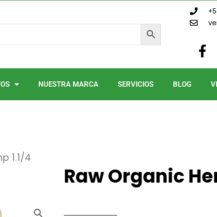
+5
ve
F
a
c
e
TOS
NUESTRA MARCA
SERVICIOS
BLOG
V
b
o
o
k
-
f
p 1.1/4
Raw Organic Hem