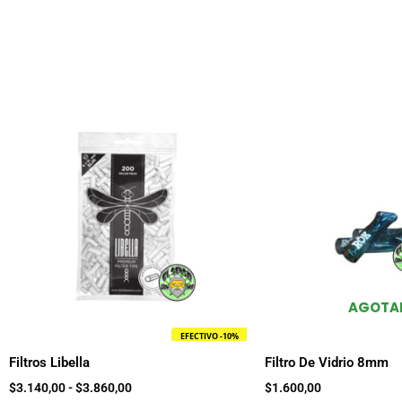
Rango
Este
de
producto
precios:
tiene
desde
$3.140,00
múltiples
hasta
variantes.
$3.860,00
Las
opciones
se
pueden
elegir
AGOTA
en
EFECTIVO -10%
la
Filtros Libella
Filtro De Vidrio 8mm
página
$
3.140,00
-
$
3.860,00
$
1.600,00
de