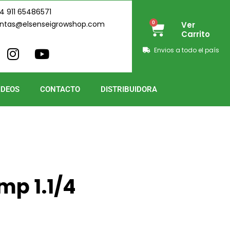
4 911 65486571
ntas@elsenseigrowshop.com
0
Ver
Cart
Carrito
I
Y
Envios a todo el país
n
o
s
u
t
t
IDEOS
CONTACTO
DISTRIBUIDORA
a
u
g
b
r
e
a
m
p 1.1/4