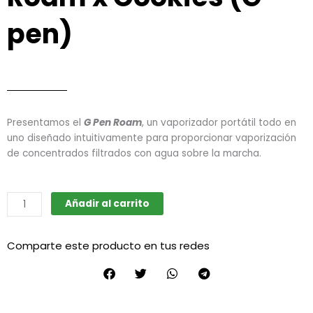
pen)
Presentamos el
G Pen Roam
, un vaporizador portátil todo en
uno diseñado intuitivamente para proporcionar vaporización
de concentrados filtrados con agua sobre la marcha.
Roam
Añadir al carrito
x
Cookies
Comparte este producto en tus redes
(G
pen)
cantidad