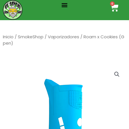
Menu
Ir
0
Cart
al
contenido
Inicio
/
SmokeShop
/
Vaporizadores
/ Roam x Cookies (G
pen)