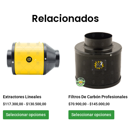
Relacionados
Rango
Este
Rango
Este
de
de
producto
product
precios:
precios:
tiene
tiene
desde
desde
$117.300,00
$70.900,00
múltiples
múltiple
hasta
hasta
variantes.
variante
$130.500,00
$145.000,00
Las
Las
opciones
opcione
se
se
pueden
pueden
elegir
elegir
Extractores Lineales
Filtros De Carbón Profesionales
en
en
la
la
$
117.300,00
-
$
130.500,00
$
70.900,00
-
$
145.000,00
página
página
Seleccionar opciones
Seleccionar opciones
de
de
producto
product