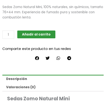
Sedas Zomo Natural Mini, 100% naturales, sin químicos, tamaño
76×44 mm. Experiencia de fumado pura y sostenible con
combustión lenta.
Sedas
Añadir al carrito
natural
mini
Comparte este producto en tus redes
(Zomo)
cantidad
Descripción
Valoraciones (0)
Sedas Zomo Natural Mini