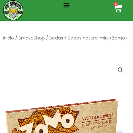
Menu
Ir
0
Cart
al
contenido
Inicio
/
SmokeShop
/
Sedas
/ Sedas natural mini (Zomo)