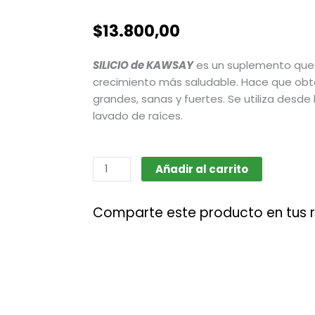
$
13.800,00
SILICIO de KAWSAY
es un suplemento que
crecimiento más saludable. Hace que o
grandes, sanas y fuertes. Se utiliza desde
lavado de raíces.
Silicio
Añadir al carrito
x500ml
(Kawsay)
Comparte este producto en tus 
cantidad