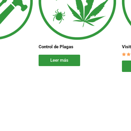
Control de Plagas
Visi
Leer más
Val
con
5.0
de 5