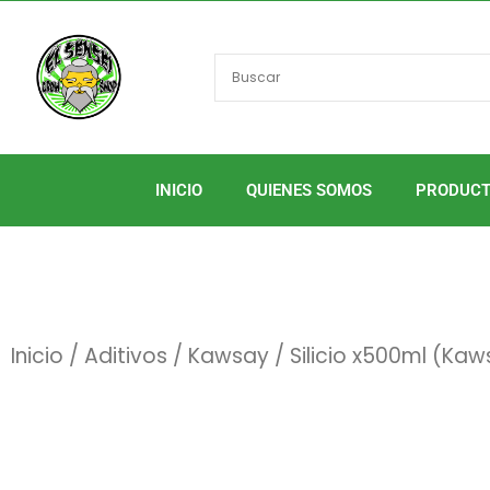
Ir
al
contenido
INICIO
QUIENES SOMOS
PRODUC
Inicio
/
Aditivos
/
Kawsay
/ Silicio x500ml (Ka