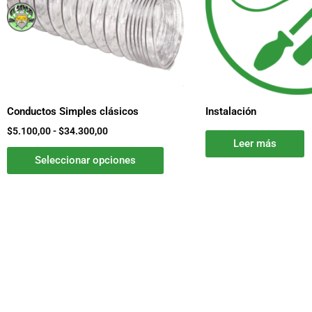
Las
opciones
se
pueden
elegir
en
la
Conductos Simples clásicos
Instalación
página
$
5.100,00
-
$
34.300,00
de
Leer más
producto
Seleccionar opciones