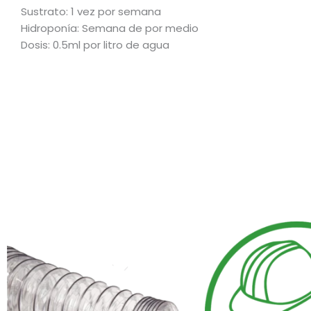
Sustrato: 1 vez por semana
Hidroponía: Semana de por medio
Dosis: 0.5ml por litro de agua
Rango
Este
de
producto
precios:
tiene
desde
$5.100,00
múltiples
hasta
variantes.
$34.300,00