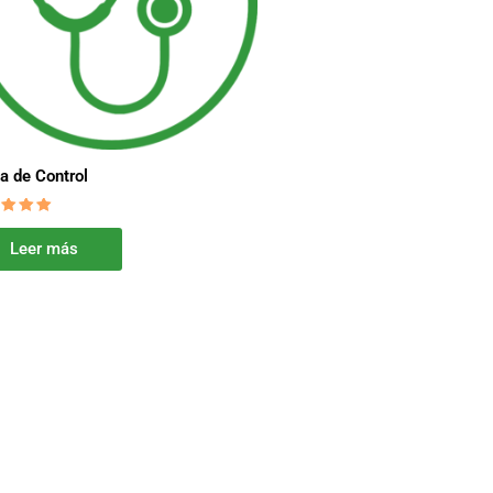
ta de Control
orado
Leer más
0