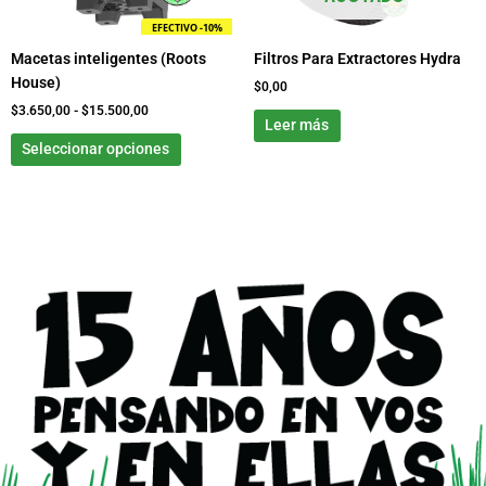
pueden
EFECTIVO -10%
elegir
Macetas inteligentes (Roots
Filtros Para Extractores Hydra
en
House)
la
$
0,00
página
$
3.650,00
-
$
15.500,00
Leer más
de
Seleccionar opciones
producto