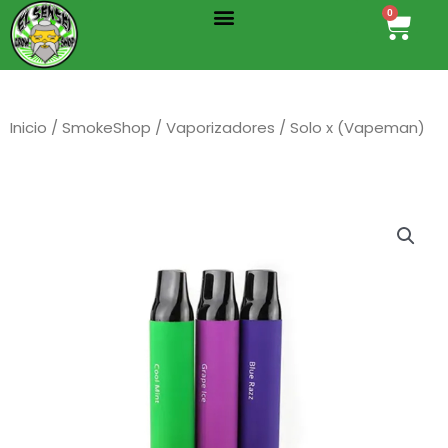
Menu
Ir
0
Cart
al
contenido
Inicio
/
SmokeShop
/
Vaporizadores
/ Solo x (Vapeman)