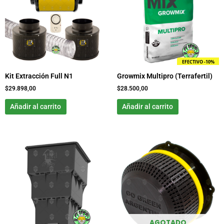
EFECTIVO -10%
Kit Extracción Full N1
Growmix Multipro (Terrafertil)
$
29.898,00
$
28.500,00
Añadir al carrito
Añadir al carrito
Rango
Este
de
producto
precios:
tiene
desde
$3.650,00
múltiples
hasta
variantes.
$15.500,00
Las
opciones
se
AGOTADO